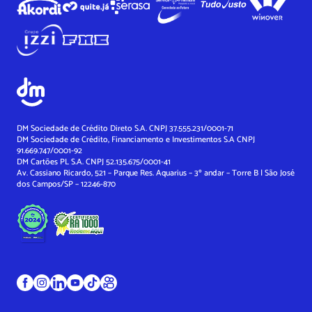
DM Sociedade de Crédito Direto S.A. CNPJ 37.555.231/0001-71
DM Sociedade de Crédito, Financiamento e Investimentos S.A
CNPJ
91.669.747/0001-92
DM Cartões PL S.A. CNPJ 52.135.675/0001-41
Av. Cassiano Ricardo, 521 – Parque Res. Aquarius – 3º andar – Torre B | São José
dos Campos/SP – 12246-870