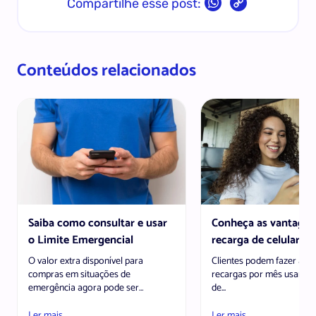
Copy
Compartilhe esse post:
Link
Conteúdos relacionados
Saiba como consultar e usar
Conheça as vantagen
o Limite Emergencial
recarga de celular pel
O valor extra disponível para
Clientes podem fazer até 
compras em situações de
recargas por mês usando 
emergência agora pode ser
de...
visualizado direto pelo DM...
Ler mais
Ler mais